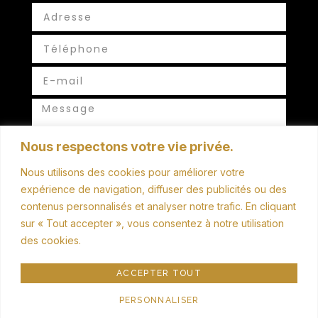
Nous respectons votre vie privée.
Nous utilisons des cookies pour améliorer votre
ENVOYER
expérience de navigation, diffuser des publicités ou des
contenus personnalisés et analyser notre trafic. En cliquant
sur « Tout accepter », vous consentez à notre utilisation
des cookies.
ACCEPTER TOUT
Copyright © 2024 Commune de Précieux |
Mentions
légales
|
Politique de confidentialité
| Créé par SITE LINE,
PERSONNALISER
agence web à Montbrison