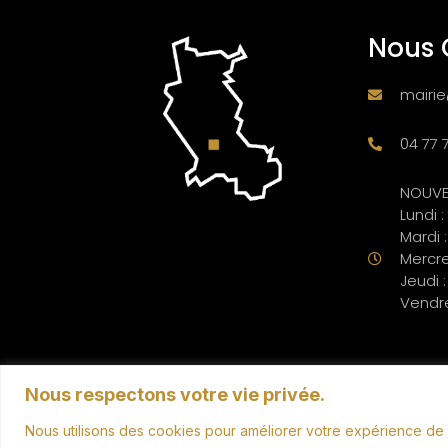
Nous 
mairie
04 77 
NOUVE
Lundi 
Mardi 
Mercre
Jeudi 
Vendre
Nous respectons votre vie privée.
Nous utilisons des cookies pour améliorer votre expérience de n