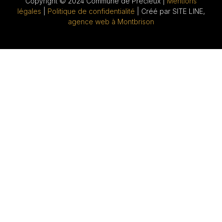
Copyright © 2024 Commune de Précieux |
Mentions
légales
|
Politique de confidentialité
| Créé par SITE LINE,
agence web à Montbrison