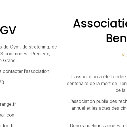
Associat
 GV
Ben
s de Gym, de stretching, de
u 3 communes : Précieux,
Vis
le Grand.
contacter l’association
L’association a été fondée
73
centenaire de la mort de Ben
de la
L’association publie des rech
range.fr
annuel et les actes des ci
ail.com
Depuis quelques années, ell
adoo.fr