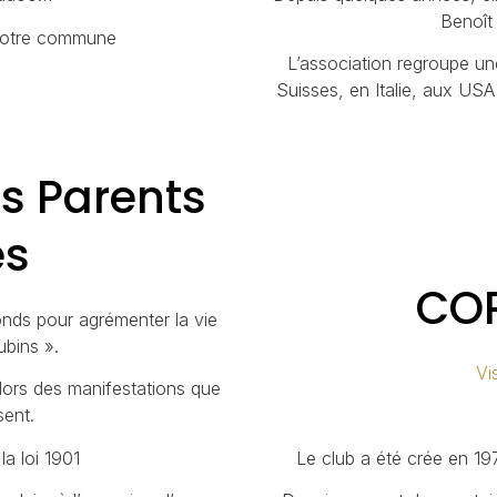
Benoît
 notre commune
L’association regroupe un
Suisses, en Italie, aux USA
s Parents
es
COP
onds pour agrémenter la vie
ubins ».
Vis
 lors des manifestations que
sent.
la loi 1901
Le club a été crée en 1