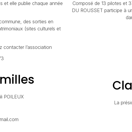
s et elle publie chaque année
Composé de 13 pilotes et 
DU ROUSSET participe à un
da
a commune, des sorties en
trimoniaux (sites culturels et
 contacter l’association
73
amilles
Cl
ali POILEUX
La prés
gmail.com