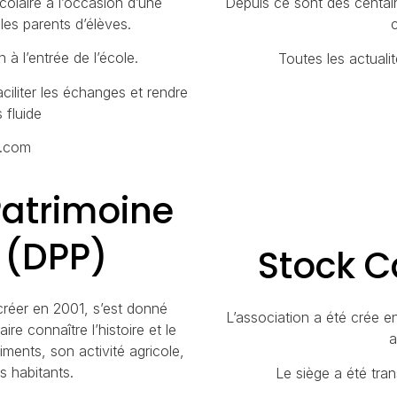
olaire à l’occasion d’une
Depuis ce sont des centai
es parents d’élèves.
 à l’entrée de l’école.
Toutes les actualit
aciliter les échanges et rendre
 fluide
l.com
Patrimoine
 (DPP)
Stock C
créer en 2001, s’est donné
L’association a été crée en
re connaître l’histoire et le
a
ments, son activité agricole,
s habitants.
Le siège a été tra