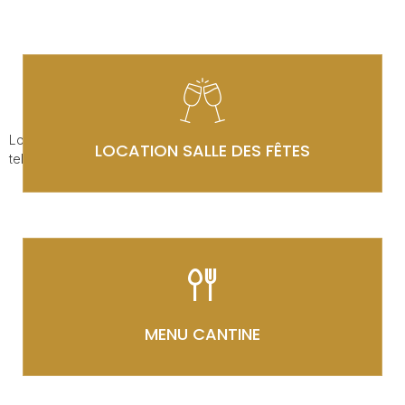
Lorem ipsum dolor sit amet, consectetur adipiscing elit. Ut elit
LOCATION SALLE DES FÊTES
tellus, luctus nec ullamcorper mattis, pulvinar dapibus leo.
MENU CANTINE