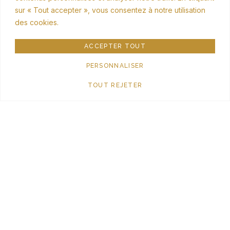
sur « Tout accepter », vous consentez à notre utilisation
des cookies.
ACCEPTER TOUT
PERSONNALISER
TOUT REJETER
CONFERENCE « LE VITRAIL, UN SAVOIR FAIRE
FOREZIEN »
9 février 2026
Aucun commentaire
Lire la suite »
CARNAVAL 2026
29 janvier 2026
Aucun commentaire
Lire la suite »